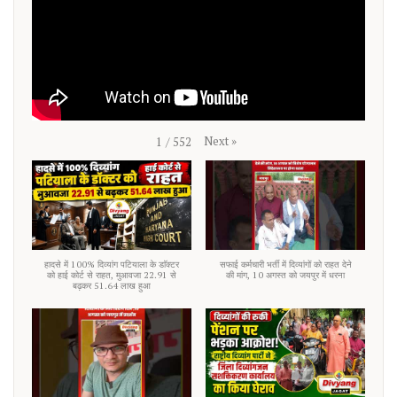
Next
»
1
/
552
हादसे में 100% दिव्यांग पटियाला के डाॅक्टर
सफाई कर्मचारी भर्ती में दिव्यांगों को राहत देने
को हाई कोर्ट से राहत, मुआवजा 22.91 से
की मांग, 10 अगस्त को जयपुर में धरना
बढ़कर 51.64 लाख हुआ